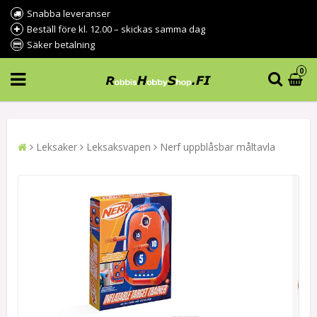
Snabba leveranser
Beställ före kl. 12.00 – skickas samma dag
Säker betalning
0
Leksaker
Leksaksvapen
Nerf uppblåsbar måltavla