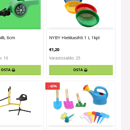
lli, 6cm
NYBY Hiekkasihti 1 L 1kpl
€1,20
o: 10
Varastosaldo: 25
OSTA
OSTA
- 63%