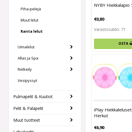
NYBY Hiekkalapio 
Piha-pelejä
€0,80
Muut lelut
Varastosaldo: 71
Ranta lelut
OSTA
Uimalelut
Allas ja Spa
Retkeily
Vesipyssyt
Pulmapelit & Kuutiot
Pelit & Palapelit
iPlay Hiekkaleluset
Herkut
Muut tuotteet
€6,90
Lahjakortti