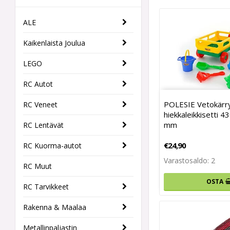
ALE
Kaikenlaista Joulua
LEGO
RC Autot
POLESIE Vetokärry
RC Veneet
hiekkaleikkisetti 
mm
RC Lentävät
€24,90
RC Kuorma-autot
Varastosaldo: 2
RC Muut
OSTA
RC Tarvikkeet
Rakenna & Maalaa
Metallinpaljastin