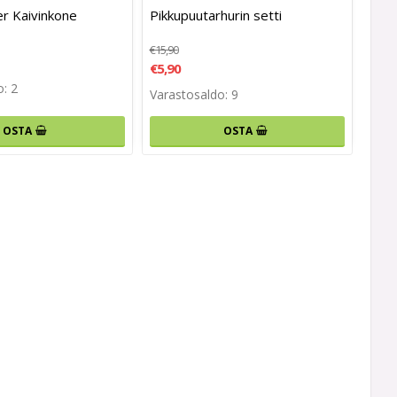
r Kaivinkone
Pikkupuutarhurin setti
€15,90
€5,90
: 2
Varastosaldo: 9
OSTA
OSTA