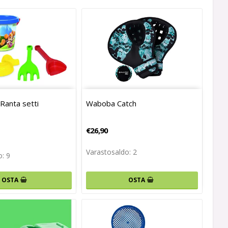
Ranta setti
Waboba Catch
€26,90
Varastosaldo: 2
: 9
OSTA
OSTA