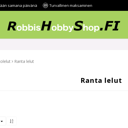
tetään samana päivänä
Turvallinen maksaminen
olelut
Ranta lelut
Ranta lelut