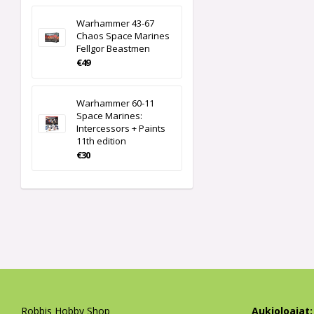
Warhammer 43-67
Chaos Space Marines
Fellgor Beastmen
€49
Warhammer 60-11
Space Marines:
Intercessors + Paints
11th edition
€30
Robbis Hobby Shop
Aukioloajat: