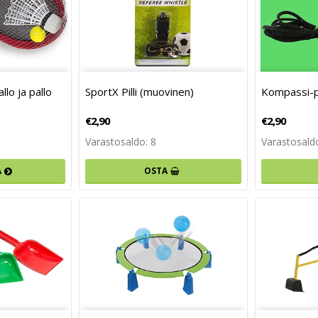
llo ja pallo
SportX Pilli (muovinen)
Kompassi-pi
€2,90
€2,90
Varastosaldo: 8
Varastosald
OSTA
Ä