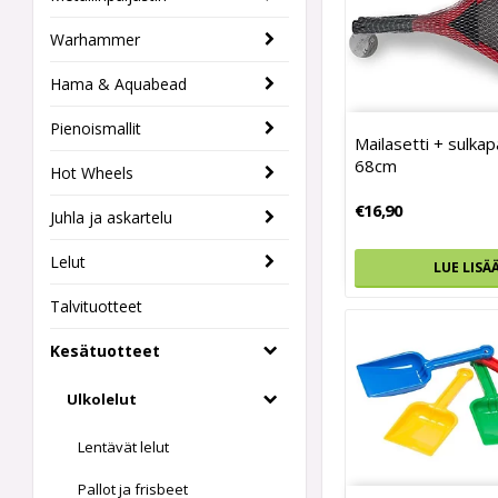
Warhammer
Hama & Aquabead
Pienoismallit
Mailasetti + sulkapa
68cm
Hot Wheels
€16,90
Juhla ja askartelu
Lelut
LUE LISÄ
Talvituotteet
Kesätuotteet
Ulkolelut
Lentävät lelut
Pallot ja frisbeet