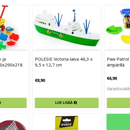
 ja
POLESIE Victoria-laiva 46,3 x
Paw Patrol 
430x290x218
9,5 x 12,7 cm
ämpärillä
€6,90
€8,90
Varastosaldo
LUE LISÄÄ