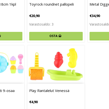
18cm 1kpl
Toyrock roundnet pallopeli
Metal Digge
€20,90
€34,90
Varastosaldo: 3
Varastosaldo
OSTA
ti 9-osaa
Play Rantalelut Venessä
€4,90