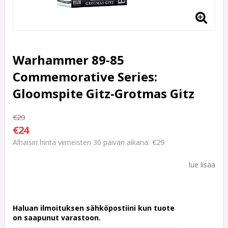
Warhammer 89-85
Commemorative Series:
Gloomspite Gitz-Grotmas Gitz
€29
€24
€29
Alhaisin hinta viimeisten 30 päivän aikana
lue lisää
Haluan ilmoituksen sähköpostiini kun tuote
on saapunut varastoon.