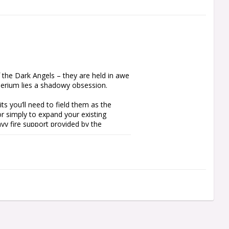
the Dark Angels – they are held in awe 
mperium lies a shadowy obsession.

s you’ll need to field them as the 
simply to expand your existing 
avy fire support provided by the 
d Veterans, and a solid core of ten 
 can download a free copy of the 
ulder pads and other accessories for 