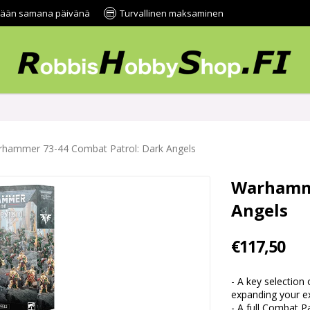
tetään samana päivänä
Turvallinen maksaminen
hammer 73-44 Combat Patrol: Dark Angels
Warhamme
Angels
€117,50
- A key selection
expanding your ex
- A full Combat P