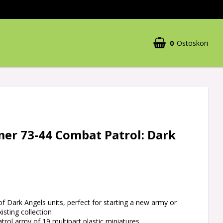
0
Ostoskori
r 73-44 Combat Patrol: Dark
 of Dark Angels units, perfect for starting a new army or
isting collection
atrol army of 19 multipart plastic miniatures