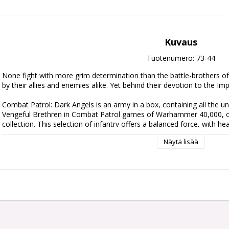
Kuvaus
Tuotenumero: 73-44
None fight with more grim determination than the battle-brothers of 
by their allies and enemies alike. Yet behind their devotion to the I
Combat Patrol: Dark Angels is an army in a box, containing all the unit
Vengeful Brethren in Combat Patrol games of Warhammer 40,000, or 
collection. This selection of infantry offers a balanced force, with he
Hellblasters, line-breaking melee specialists in the form of Bladeguar
Näytä lisää
Intercessors – all led by a mighty Captain clad in Gravis Armour. You
Combat Patrol rules on the Warhammer Community website.

This set includes the following multipart plastic models:

- 1x Captain in Gravis Armour

- 3x Bladeguard Veterans

- 5x Hellblasters

- 10x Intercessors

- 2x Dark Angels Primaris Upgrade frames, featuring a variety of sho