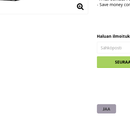
- Save money com
Haluan ilmoitu
SEURA
JAA