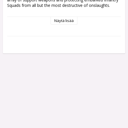
Squads from all but the most destructive of onslaughts.

This box set contains one multi-part plastic Imperial Guard 
Näytä lisää
Chimera. This 95-piece set comes with a range of assembly 
options allowing you to customise your miniature, including: 
a turret-mounted multi-laser, a turret-mounted heavy flamer, 
a turret-mounted heavy bolter, a hull-mounted heavy flamer, 
a hull-mounted heavy bolter, a hunter-killer missile and two 
different tank commanders.