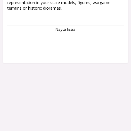
representation in your scale models, figures, wargame 
terrains or historic dioramas.

• Vallejo Scenery contains a wide range of sizes

Näytä lisää
and references.

• Ready to use by simply peeling off each tuft

individually and placing it in your scene.

• Self adherent to your base although they can also

be fixed with PVA glue to get a tougher and more

permanent adherence.