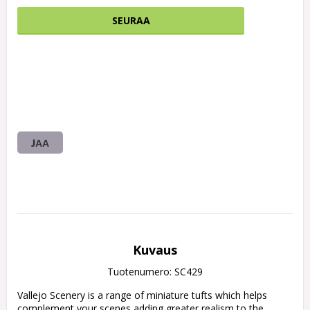
SEURAA
JAA
Kuvaus
Tuotenumero: SC429
Vallejo Scenery is a range of miniature tufts which helps 
complement your scenes adding greater realism to the 