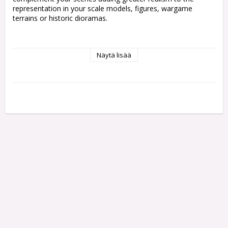
representation in your scale models, figures, wargame 
terrains or historic dioramas.

• Vallejo Scenery contains a wide range of sizes

Näytä lisää
and references.

• Ready to use by simply peeling off each tuft

individually and placing it in your scene.

• Self adherent to your base although they can also

be fixed with PVA glue to get a tougher and more

permanent adherence.