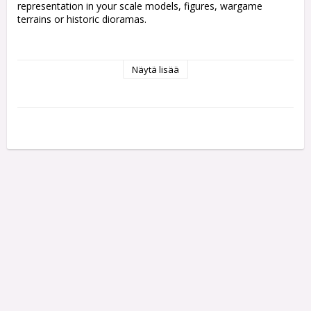
representation in your scale models, figures, wargame 
terrains or historic dioramas.

• Vallejo Scenery contains a wide range of sizes

Näytä lisää
and references.

• Ready to use by simply peeling off each tuft

individually and placing it in your scene.

• Self adherent to your base although they can also

be fixed with PVA glue to get a tougher and more

permanent adherence.