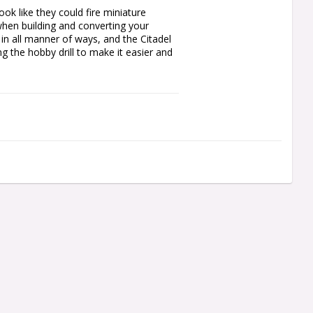
ok like they could fire miniature 
when building and converting your 
 in all manner of ways, and the Citadel 
 the hobby drill to make it easier and 
gue

l and allows you to safely exert 
during use

te at the same time

 model kits, stored in their own 