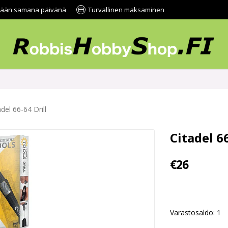
tetään samana päivänä
Turvallinen maksaminen
adel 66-64 Drill
Citadel 66
€26
Varastosaldo: 1