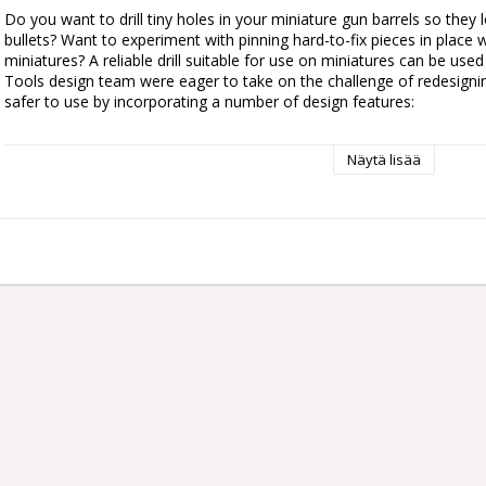
Do you want to drill tiny holes in your miniature gun barrels so they lo
bullets? Want to experiment with pinning hard-to-fix pieces in place 
miniatures? A reliable drill suitable for use on miniatures can be used
Tools design team were eager to take on the challenge of redesigning
safer to use by incorporating a number of design features:

– Designed primarily in a light-weight hard plastic to reduce hand fati
Näytä lisää
– Ergonomic shape incorporating ridges and grooves increases contro
pressure

– Bit-securing barrel is recessed into the handle, so it won’t unscrew 
– Freely rotating end cap allowing you to push down gently and rota
– Includes four bits in two sizes, perfect for a wide variety of Citadel
container when not in use