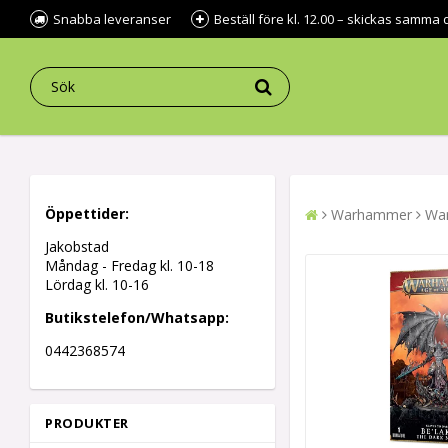
Snabba leveranser
Beställ före kl. 12.00 – skickas samma 
Öppettider:
Warhammer
Wa
Jakobstad
Måndag - Fredag kl.
10-18
Lördag kl. 10-16
Butikstelefon/Whatsapp:
0442368574
PRODUKTER