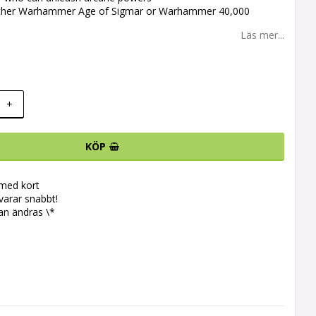
either Warhammer Age of Sigmar or Warhammer 40,000
Läs mer...
+
KÖP
 med kort
svarar snabbt!
an ändras \*