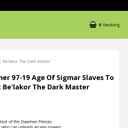
0
Varukorg
 Be'lakor The Dark Master
r 97-19 Age Of Sigmar Slaves To
 Be'lakor The Dark Master
eatest of the Daemon Princes
er who can unleash arcane powers