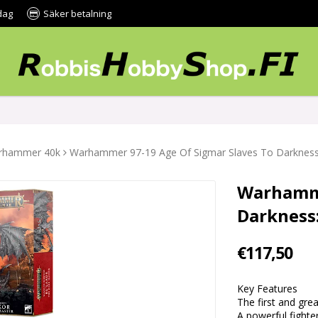
dag
Säker betalning
rhammer 40k
Warhammer 97-19 Age Of Sigmar Slaves To Darkness:
Warhamme
Darkness:
€117,50
Key Features
The first and gr
A powerful fight