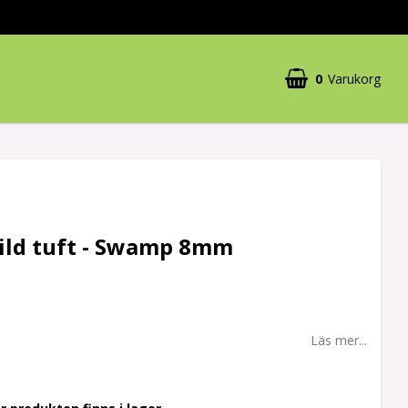
0
Varukorg
Din varukorg är tom
Wild tuft - Swamp 8mm
Läs mer...