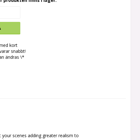
r produkten finns i lager.
A
 med kort
svarar snabbt!
an ändras \*
 your scenes adding greater realism to 