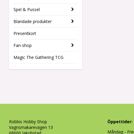
Spel & Pussel
Blandade produkter
Presentkort
Fan-shop
Magic The Gathering TCG
Robbis Hobby Shop
Öppettider:
Vagnsmakarevägen 13
Måndag - Fre
68600 Jakobstad