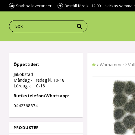
Snabba leveranser
Beställ före kl. 12.00 – skickas samma 
Öppettider:
Warhammer
Val
Jakobstad
Måndag - Fredag kl.
10-18
Lördag kl. 10-16
Butikstelefon/Whatsapp:
0442368574
PRODUKTER