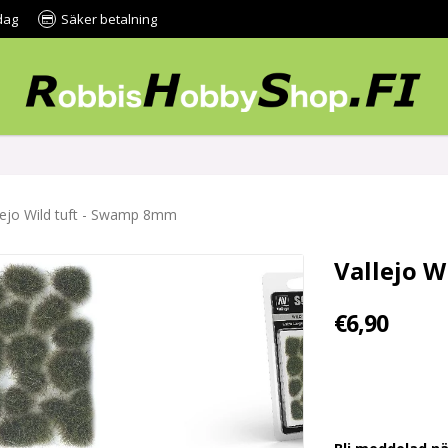
dag
Säker betalning
lejo Wild tuft - Swamp 8mm
Vallejo 
€6,90