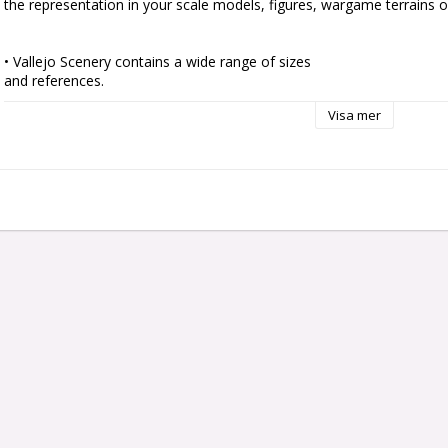
the representation in your scale models, figures, wargame terrains or
• Vallejo Scenery contains a wide range of sizes

and references.

• Ready to use by simply peeling off each tuft

Visa mer
individually and placing it in your scene.

• Self adherent to your base although they can also

be fixed with PVA glue to get a tougher and more

permanent adherence.