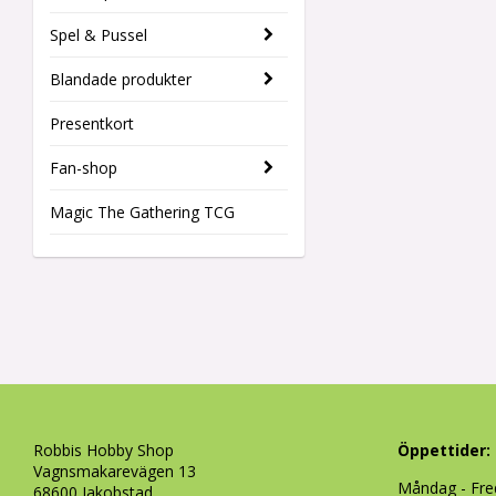
Spel & Pussel
Blandade produkter
Presentkort
Fan-shop
Magic The Gathering TCG
Robbis Hobby Shop
Öppettider:
Vagnsmakarevägen 13
Måndag - Fre
68600 Jakobstad