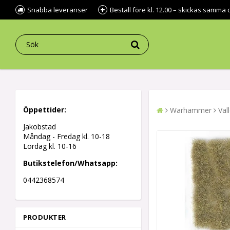
Snabba leveranser
Beställ före kl. 12.00 – skickas samma 
Öppettider:
Warhammer
Val
Jakobstad
Måndag - Fredag kl.
10-18
Lördag kl. 10-16
Butikstelefon/Whatsapp:
0442368574
PRODUKTER