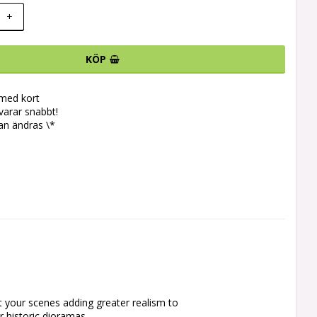
+
KÖP
 med kort
svarar snabbt!
an ändras \*
 your scenes adding greater realism to 
 historic dioramas.
