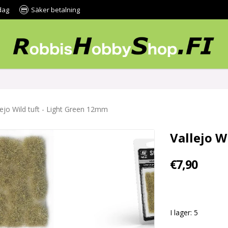
dag
Säker betalning
lejo Wild tuft - Light Green 12mm
Vallejo W
€7,90
I lager: 5