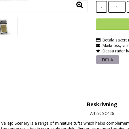
-
Betala säkert
Maila oss, vi 
Dessa rader k
DELA
Beskrivning
Art.nr: SC426
Vallejo Scenery is a range of miniature tufts which helps complement
the representation in your scale models, figures, wargame terrains or