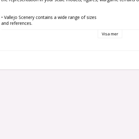
• Vallejo Scenery contains a wide range of sizes

and references.

• Ready to use by simply peeling off each tuft

Visa mer
individually and placing it in your scene.

• Self adherent to your base although they can also

be fixed with PVA glue to get a tougher and more

permanent adherence.