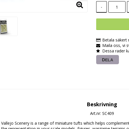
-
Betala säkert
Maila oss, vi 
Dessa rader k
DELA
Beskrivning
Art.nr: SC409
Vallejo Scenery is a range of miniature tufts which helps complement
the representation in your scale models, figures, wargame terrains or