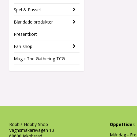
Spel & Pussel
Blandade produkter
Presentkort
Fan-shop
Magic The Gathering TCG
Robbis Hobby Shop
Öppettider:
Vagnsmakarevägen 13
Måndag - Fre
68600 Jakobstad