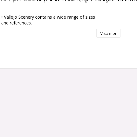
• Vallejo Scenery contains a wide range of sizes

and references.

• Ready to use by simply peeling off each tuft

Visa mer
individually and placing it in your scene.

• Self adherent to your base although they can also

be fixed with PVA glue to get a tougher and more

permanent adherence.