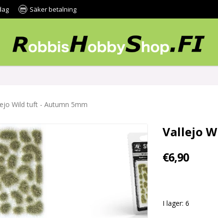
dag
Säker betalning
lejo Wild tuft - Autumn 5mm
Vallejo 
€6,90
I lager: 6