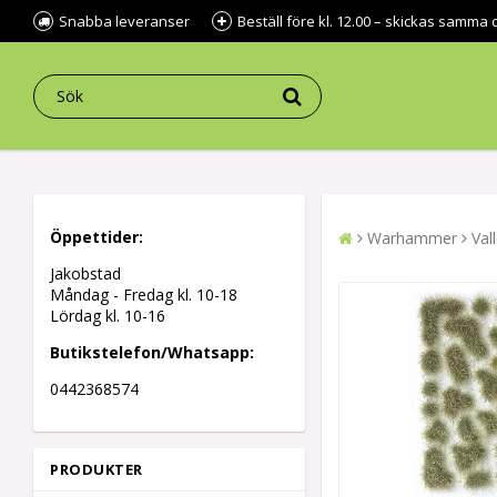
Snabba leveranser
Beställ före kl. 12.00 – skickas samma 
Öppettider:
Warhammer
Val
Jakobstad
Måndag - Fredag kl.
10-18
Lördag kl. 10-16
Butikstelefon/Whatsapp:
0442368574
PRODUKTER