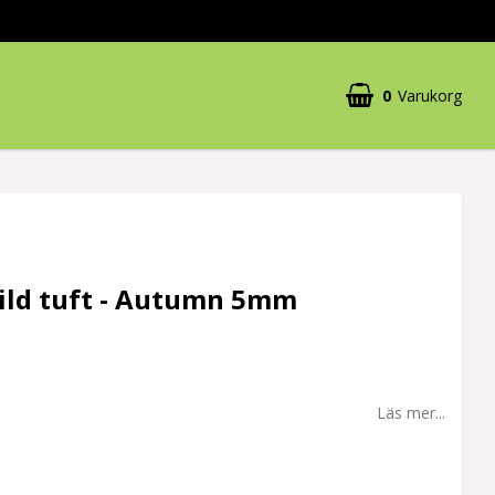
0
Varukorg
Wild tuft - Autumn 5mm
Läs mer...