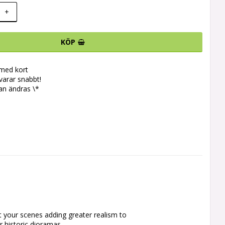
+
KÖP
 med kort
svarar snabbt!
an ändras \*
 your scenes adding greater realism to 
 historic dioramas.
