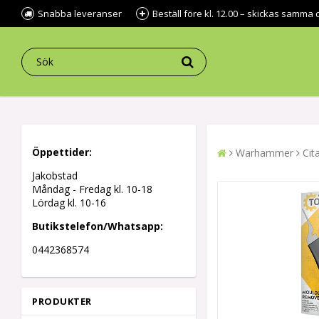
Snabba leveranser
Beställ före kl. 12.00 – skickas samma 
Öppettider:
Warhammer
Cit
Jakobstad
Måndag - Fredag kl.
10-18
Lördag kl. 10-16
Butikstelefon/Whatsapp:
0442368574
PRODUKTER