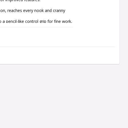
sion, reaches every nook and cranny 
 pencil-like control grip for fine work, 
 during normal use

, making it quick and easy to get a 