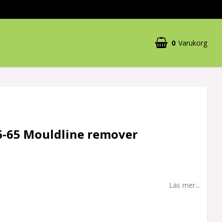
0
Varukorg
Din varukorg är tom
66-65 Mouldline remover
Läs mer...