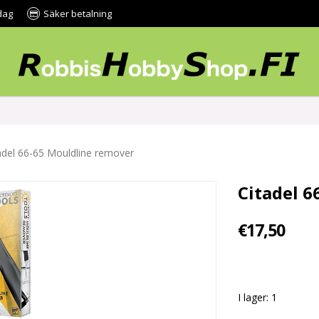
dag
Säker betalning
adel 66-65 Mouldline remover
Citadel 
€17,50
I lager: 1