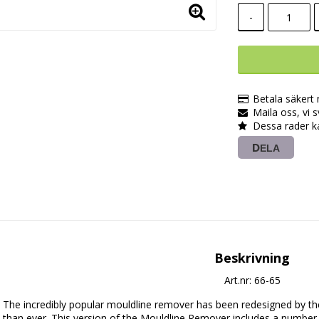
-
Betala säkert
Maila oss, vi 
Dessa rader k
DELA
Beskrivning
Art.nr: 66-65
The incredibly popular mouldline remover has been redesigned by th
than ever. This version of the Mouldline Remover includes a number 