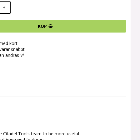
+
KÖP
 med kort
svarar snabbt!
an ändras \*
e Citadel Tools team to be more useful 
of improved features:
