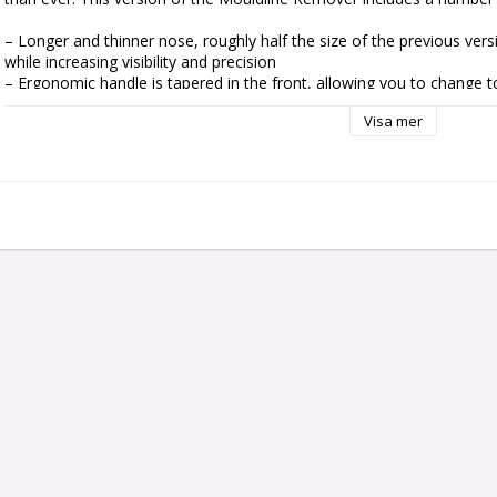
– Longer and thinner nose, roughly half the size of the previous ver
while increasing visibility and precision

– Ergonomic handle is tapered in the front, allowing you to change to a
with a chunky base to allow greater comfort and reduce hand fatigue
Visa mer
– Notched back designed to clean up the tapered edges of your bases
paint-ready finish