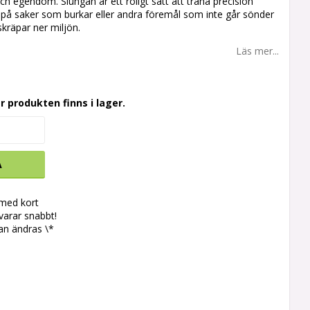
ch egendom. Slungan är ett roligt sätt att träna precision
 på saker som burkar eller andra föremål som inte går sönder
kräpar ner miljön.
Läs mer...
r produkten finns i lager.
A
 med kort
svarar snabbt!
an ändras \*