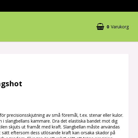
0
Varukorg
ngshot
ör precisionsskjutning av små föremål, t.ex. stenar eller kulor.
en i slangbellans kammare. Dra det elastiska bandet mot dig
tilen skjuts ut framåt med kraft. Slangbellan måste användas
lt sätt eftersom dess utlösande kraft kan orsaka skador på