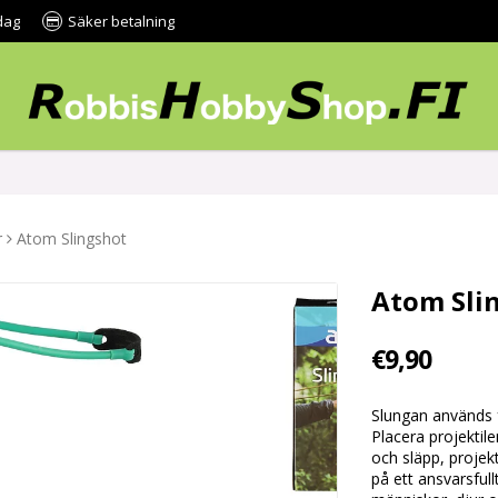
dag
Säker betalning
r
Atom Slingshot
Atom Sli
€9,90
Slungan används f
Placera projektil
och släpp, projek
på ett ansvarsful