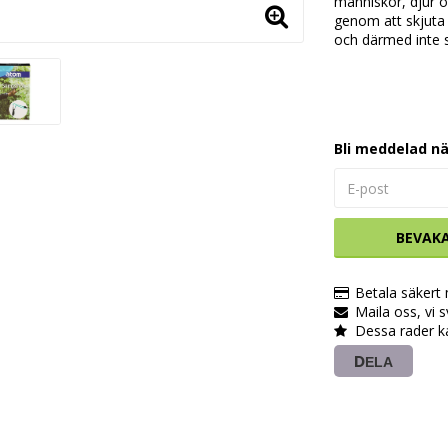
människor, djur o
genom att skjuta
och därmed inte s
Bli meddelad nä
BEVAK
Betala säkert
Maila oss, vi 
Dessa rader k
DELA