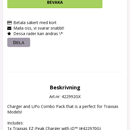
BEVAKA
Betala säkert med kort
Maila oss, vi svarar snabbt!
Dessa rader kan ändras \*
DELA
Beskrivning
Art.nr: 422992GX
Charger and LiPo Combo Pack that is a perfect for Traxxas 
Models!

Includes:

1x Traxxas EZ-Peak Charger with iD™ (#422970G)
