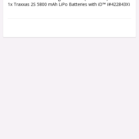
1x Traxxas 2S 5800 mAh LiPo Batteries with iD™ (#422843X)