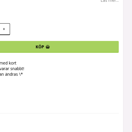
Läs mer...
+
KÖP
 med kort
svarar snabbt!
an ändras \*