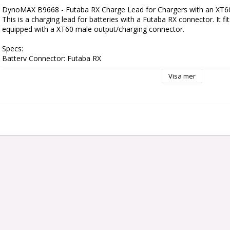
DynoMAX B9668 - Futaba RX Charge Lead for Chargers with an XT60
This is a charging lead for batteries with a Futaba RX connector. It fi
equipped with a XT60 male output/charging connector.

Specs:

Battery Connector: Futaba RX

Charger Connector: XT60

Visa mer
Wires: 20AWG

Length: 500mm