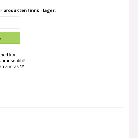
r produkten finns i lager.
A
 med kort
svarar snabbt!
an ändras \*