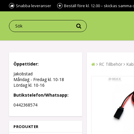
Snabba leveranser
Beställ före kl. 12.00 – skickas samma 
Öppettider:
RC Tillbehör
Kab
Jakobstad
Måndag - Fredag kl.
10-18
Lördag kl. 10-16
Butikstelefon/Whatsapp:
0442368574
PRODUKTER