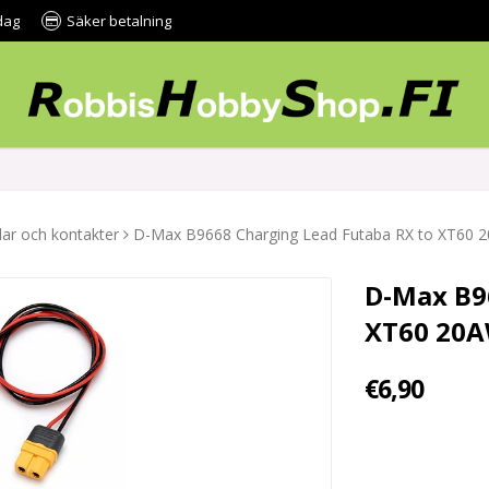
dag
Säker betalning
lar och kontakter
D-Max B9668 Charging Lead Futaba RX to XT6
D-Max B9
XT60 20
€6,90