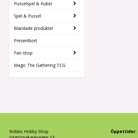
Pusselspel & Kuber
Spel & Pussel
Blandade produkter
Presentkort
Fan-shop
Magic The Gathering TCG
Robbis Hobby Shop
Öppettider:
Vagnsmakarevägen 13