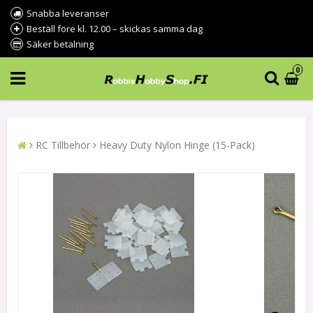
Snabba leveranser
Beställ före kl. 12.00 – skickas samma dag
Säker betalning
0
RC Tillbehör
Heavy Duty Nylon Hinge (15-Pack)