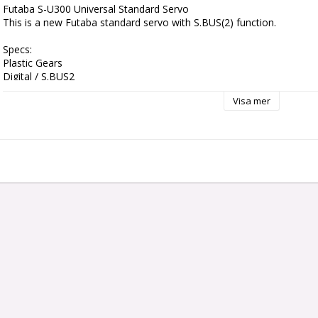
Futaba S-U300 Universal Standard Servo

This is a new Futaba standard servo with S.BUS(2) function.

Specs:

Plastic Gears

Digital / S.BUS2

Input Voltage: 4.8-6V

Visa mer
Torque @ 4.8V: 3.5kg/cm

Torque @ 6.0V: 4.5kg/cm

Speed @ 4.8V: 0.23s/60°

Speed @ 6.0V: 0.19s/60°

Size: 40.4 x 19.8 x 36.0 mm

Weight: 36g

The S-U300 will replace these Futaba servos in the near future:

S148

S3003

S3005
