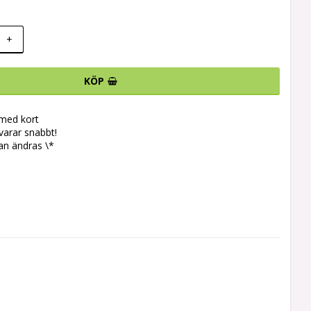
+
KÖP
 med kort
svarar snabbt!
an ändras \*