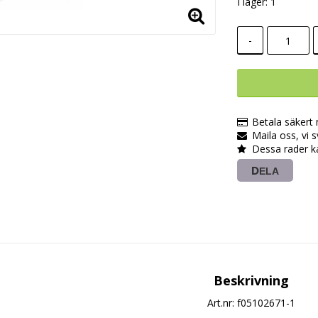
I lager: 1
-
Betala säkert
Maila oss, vi 
Dessa rader k
DELA
Beskrivning
Art.nr: f05102671-1