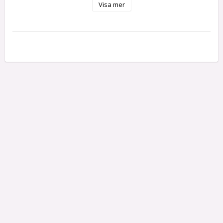
Visa mer
Energy: 88Wh

Discharge: Max 25C/100A cont & 50C/200A peak

Charging: Max 5C/20A

Size: 137 x 44.7 x 43.7 mm

Weight: 535 g

Wires: 13AWG

Power Connector: XT60

Balance Connector: XH