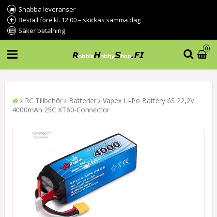
Snabba leveranser
Beställ före kl. 12.00 – skickas samma dag
Säker betalning
0
RC Tillbehör
Batterier
Vapex Li-Po Battery 6S 22,2V
4000mAh 25C XT60-Connector