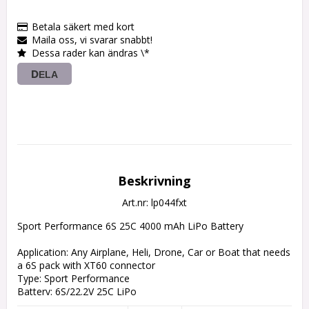
Betala säkert med kort
Maila oss, vi svarar snabbt!
Dessa rader kan ändras \*
DELA
Beskrivning
Art.nr: lp044fxt
Sport Performance 6S 25C 4000 mAh LiPo Battery

Application: Any Airplane, Heli, Drone, Car or Boat that needs 
a 6S pack with XT60 connector

Type: Sport Performance

Battery: 6S/22.2V 25C LiPo

Capacity: 4000 mAh
