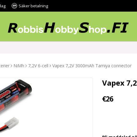
dag
Säker betalning
erier
NiMh
7,2V 6-cell
Vapex 7,2V 3000mAh Tamiya connector
Vapex 7,
€26