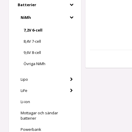
Batterier
NiMh
7,2V 6-cell
8,4V 7-cell
9,6V 8-cell
Övriga NiMh
Lipo
LiFe
Li-ion
Mottagar och sändar
batterier
Powerbank