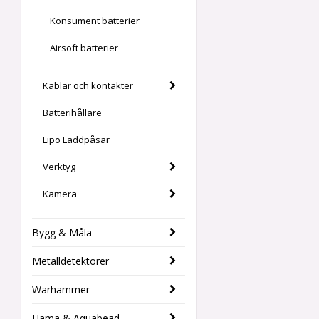
Konsument batterier
Airsoft batterier
Kablar och kontakter
Batterihållare
Lipo Laddpåsar
Verktyg
Kamera
Bygg & Måla
Metalldetektorer
Warhammer
Hama & Aquabead