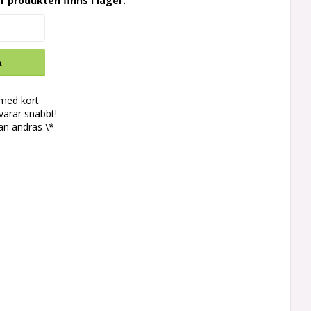
r produkten finns i lager.
A
 med kort
svarar snabbt!
an ändras \*