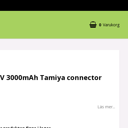
0
Varukorg
Din varukorg är tom
2V 3000mAh Tamiya connector
Läs mer...