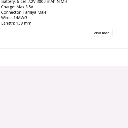
Battery: 6-cell 7.2V 3000 mAh NiMH

Charge: Max 3.5A

Connector: Tamiya Male

Wires: 14AWG

Length: 138 mm

Width: 48 mm

Visa mer
Height: 25 mm

Weight: 321 g