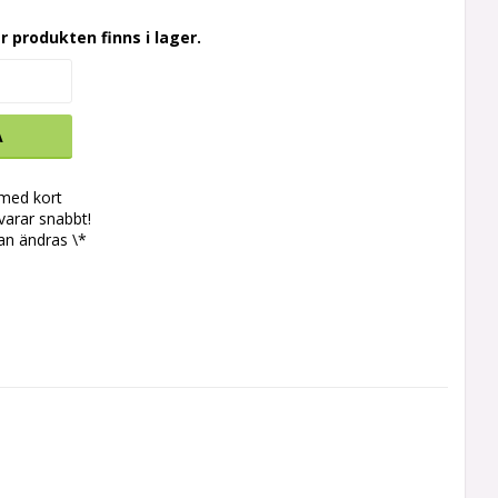
r produkten finns i lager.
A
 med kort
svarar snabbt!
an ändras \*