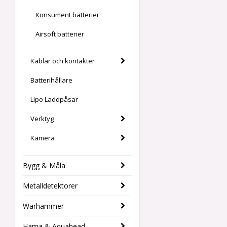
Konsument batterier
Airsoft batterier
Kablar och kontakter
Batterihållare
Lipo Laddpåsar
Verktyg
Kamera
Bygg & Måla
Metalldetektorer
Warhammer
Hama & Aquabead