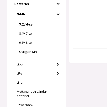
Batterier
NiMh
7,2V 6-cell
8,4V 7-cell
9,6V 8-cell
Övriga NiMh
Lipo
LiFe
Li-ion
Mottagar och sändar
batterier
Powerbank