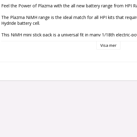
Feel the Power of Plazma with the all new battery range from HPI Ra
The Plazma NiMH range is the ideal match for all HPI kits that require
Hydride battery cell.

This NiMH mini stick pack is a universal fit in many 1/18th electric-powe
Recon and Maverick iON.
Visa mer