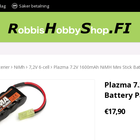
dag
Säker betalning
erier
NiMh
7,2V 6-cell
Plazma 7.2V 1600mAh NiMH Mini Stick Bat
Plazma 7
Battery 
€17,90