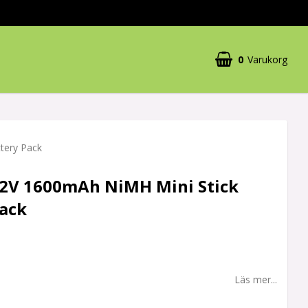
0
Varukorg
Din varukorg är tom
tery Pack
.2V 1600mAh NiMH Mini Stick
Pack
Läs mer...