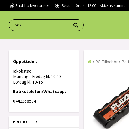
Snabba leveranser
Beställ före kl. 12.00 – skickas samma 
Öppettider:
RC Tillbehör
Batt
Jakobstad
Måndag - Fredag kl.
10-18
Lördag kl. 10-16
Butikstelefon/Whatsapp:
0442368574
PRODUKTER