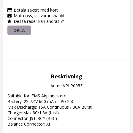
Betala säkert med kort
Maila oss, vi svarar snabbt!
Dessa rader kan ändras \*
DELA
Beskrivning
Art.nr: VPLP005F
Suitable for: FMS Airplanes etc

Battery: 2S 7.4V 600 mAh LiPo 25C

Max Discharge: 15A Continuous / 30A Burst

Charge: Max 3C/1.8A (fast)

Connector: JST-RCY (BEC)

Balance Connector: XH

Length: 46.5 mm
