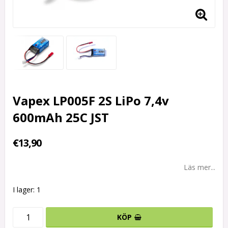
Vapex LP005F 2S LiPo 7,4v
600mAh 25C JST
€13,90
Läs mer...
I lager: 1
KÖP