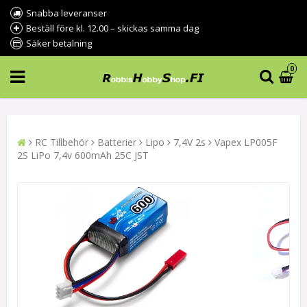
Snabba leveranser
Beställ före kl. 12.00 – skickas samma dag
Säker betalning
0
RC Tillbehör
Batterier
Lipo
7,4V 2s
Vapex LP005F
2S LiPo 7,4v 600mAh 25C JST