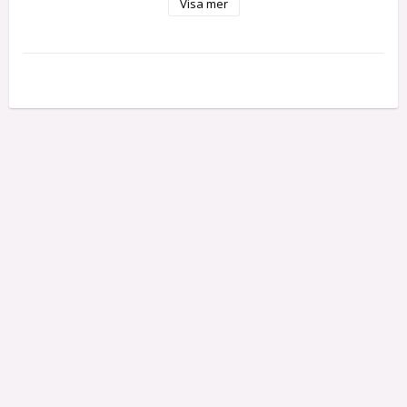
Visa mer
Width: 24.5 mm

Height: 17 mm

Weight: 35 g