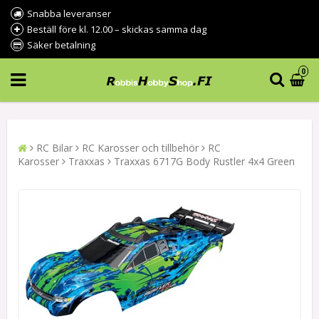
Snabba leveranser
Beställ före kl. 12.00 – skickas samma dag
Säker betalning
0
RC Bilar
RC Karosser och tillbehör
RC
Karosser
Traxxas
Traxxas 6717G Body Rustler 4x4 Green