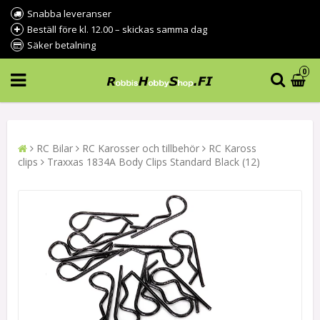
Snabba leveranser
Beställ före kl. 12.00 – skickas samma dag
Säker betalning
0
RC Bilar
RC Karosser och tillbehör
RC Kaross
clips
Traxxas 1834A Body Clips Standard Black (12)