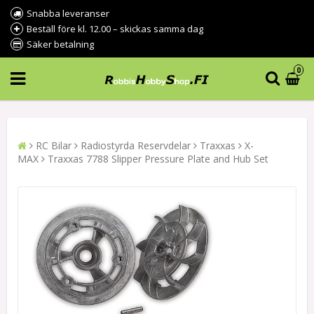
Snabba leveranser
Beställ före kl. 12.00 – skickas samma dag
Säker betalning
0
RC Bilar
Radiostyrda Reservdelar
Traxxas
X-
MAX
Traxxas 7788 Slipper Pressure Plate and Hub Set