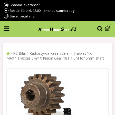
Snabba leveranser
Beställ före kl. 12.00 – skickas samma dag
Säker betalning
0
RC Bilar
Radiostyrda Reservdelar
Traxxas
X-
MAX
Traxxas 6491X Pinion Gear 18T 1.0M for 5mm shaft