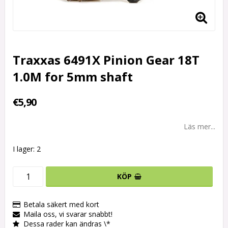
Traxxas 6491X Pinion Gear 18T
1.0M for 5mm shaft
€5,90
Läs mer...
I lager: 2
KÖP
Betala säkert med kort
Maila oss, vi svarar snabbt!
Dessa rader kan ändras \*