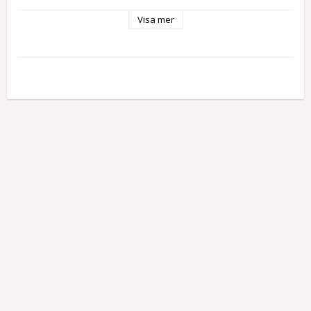
Visa mer
Fits:

Ford Fiesta® ST Rally

Slash 4X4 Platinum

Slash 4X4 Ultimate

Slash 4X4 VXL

Slash 4X4

Stampede® 4X4 Unassembled Kit

Stampede® 4X4 VXL

Stampede® 4X4