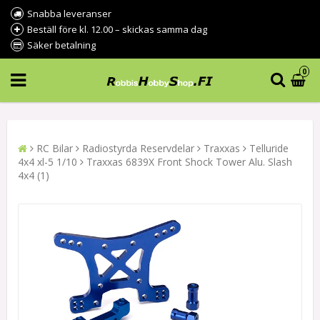
Snabba leveranser
Beställ före kl. 12.00 – skickas samma dag
Säker betalning
0
RC Bilar
Radiostyrda Reservdelar
Traxxas
Telluride
4x4 xl-5 1/10
Traxxas 6839X Front Shock Tower Alu. Slash
4x4 (1)