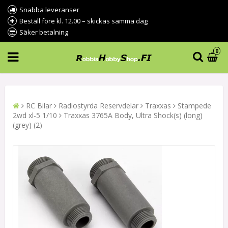
Snabba leveranser
Beställ före kl. 12.00 – skickas samma dag
Säker betalning
0
RC Bilar
Radiostyrda Reservdelar
Traxxas
Stampede
2wd xl-5 1/10
Traxxas 3765A Body, Ultra Shock(s) (long)
(grey) (2)