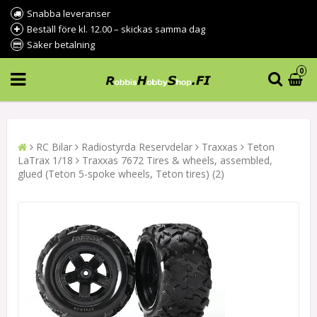
Snabba leveranser
Beställ före kl. 12.00 – skickas samma dag
Säker betalning
0
RC Bilar
Radiostyrda Reservdelar
Traxxas
Teton
LaTrax 1/18
Traxxas 7672 Tires & wheels, assembled,
glued (Teton 5-spoke wheels, Teton tires) (2)