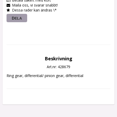
Betala säkert med kort
Maila oss, vi svarar snabbt!
Dessa rader kan ändras \*
DELA
Beskrivning
Art.nr: 428679
Ring gear, differential/ pinion gear, differential