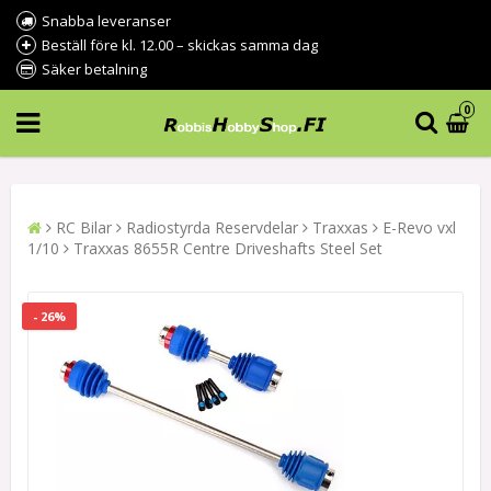
Snabba leveranser
Beställ före kl. 12.00 – skickas samma dag
Säker betalning
0
RC Bilar
Radiostyrda Reservdelar
Traxxas
E-Revo vxl
1/10
Traxxas 8655R Centre Driveshafts Steel Set
- 26%