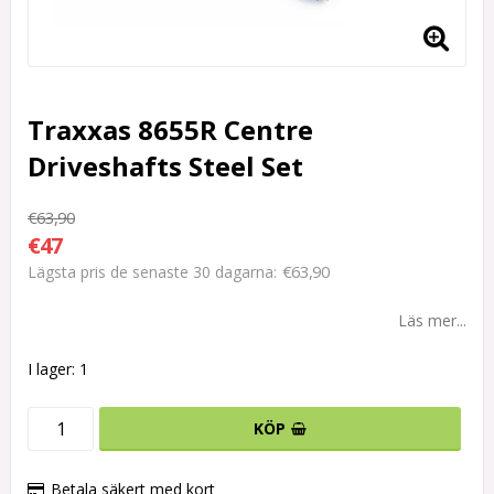
Traxxas 8655R Centre
Driveshafts Steel Set
€63,90
€47
€63,90
Lägsta pris de senaste 30 dagarna
Läs mer...
I lager: 1
KÖP
Betala säkert med kort