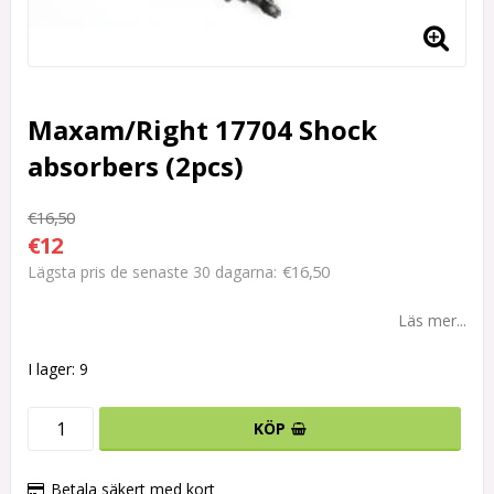
Maxam/Right 17704 Shock
absorbers (2pcs)
€16,50
€12
€16,50
Lägsta pris de senaste 30 dagarna
Läs mer...
I lager: 9
KÖP
Betala säkert med kort