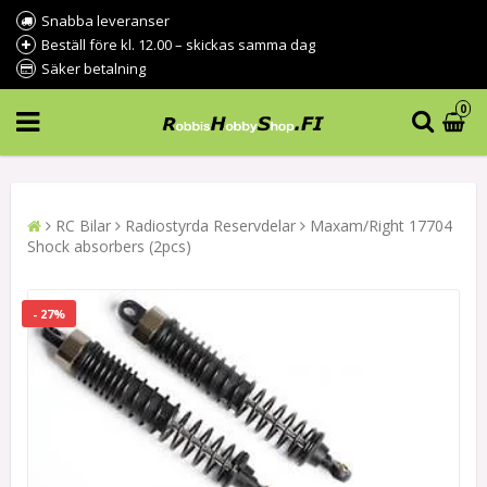
Snabba leveranser
Beställ före kl. 12.00 – skickas samma dag
Säker betalning
0
RC Bilar
Radiostyrda Reservdelar
Maxam/Right 17704
Shock absorbers (2pcs)
- 27%