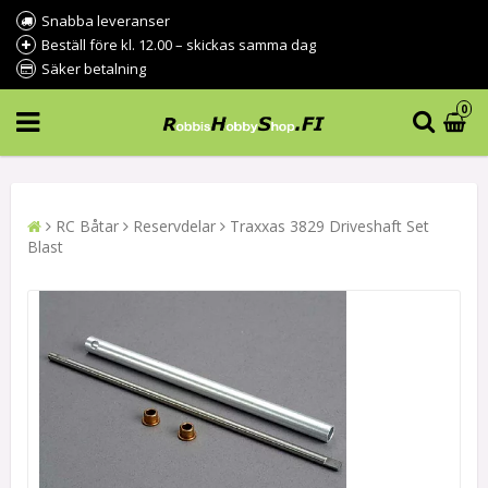
Snabba leveranser
Beställ före kl. 12.00 – skickas samma dag
Säker betalning
0
RC Båtar
Reservdelar
Traxxas 3829 Driveshaft Set
Blast