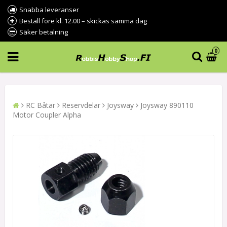
Snabba leveranser
Beställ före kl. 12.00 – skickas samma dag
Säker betalning
0
RC Båtar
Reservdelar
Joysway
Joysway 890110
Motor Coupler Alpha