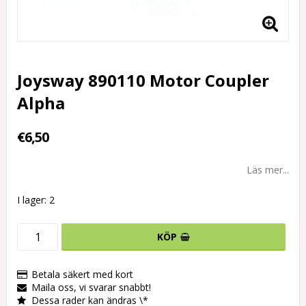
Joysway 890110 Motor Coupler
Alpha
€6,50
Läs mer...
I lager: 2
KÖP
Betala säkert med kort
Maila oss, vi svarar snabbt!
Dessa rader kan ändras \*