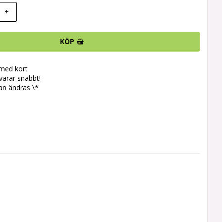
+
KÖP
 med kort
svarar snabbt!
an ändras \*