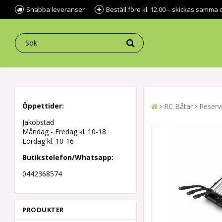
Snabba leveranser
Beställ före kl. 12.00 – skickas samma 
Öppettider:
RC Båtar
Reserv
Jakobstad
Måndag - Fredag kl.
10-18
Lördag kl. 10-16
Butikstelefon/Whatsapp:
0442368574
PRODUKTER