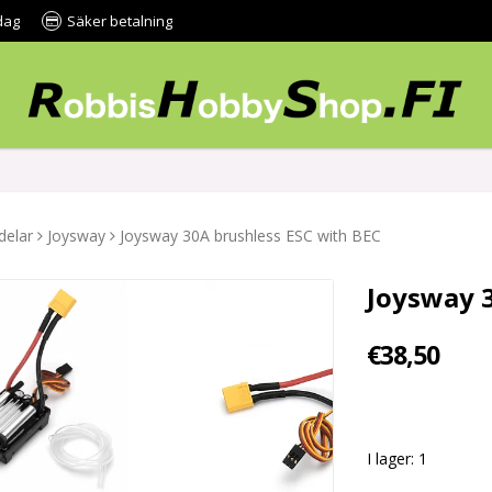
dag
Säker betalning
delar
Joysway
Joysway 30A brushless ESC with BEC
Joysway 
€38,50
I lager: 1