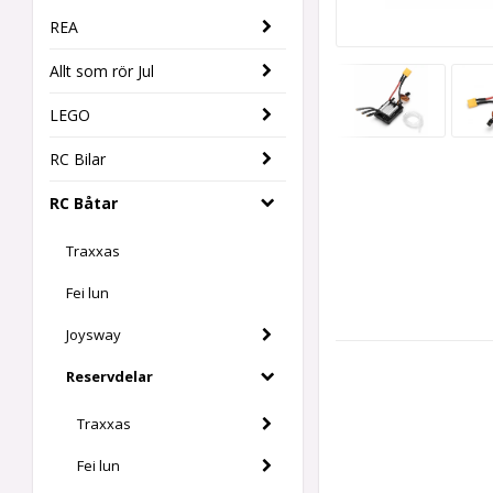
REA
Allt som rör Jul
LEGO
RC Bilar
RC Båtar
Traxxas
Fei lun
Joysway
Reservdelar
Traxxas
Fei lun