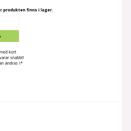
r produkten finns i lager.
A
 med kort
svarar snabbt!
an ändras \*