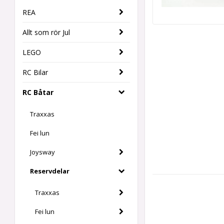
REA
Allt som rör Jul
LEGO
RC Bilar
RC Båtar
Traxxas
Fei lun
Joysway
Reservdelar
Traxxas
Fei lun