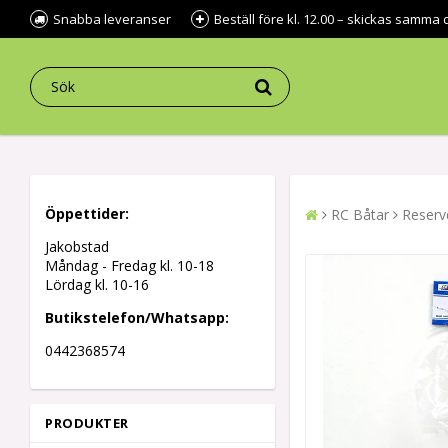
Snabba leveranser
Beställ före kl. 12.00 – skickas samma 
Öppettider:
RC Båtar
Reserv
Jakobstad
Måndag - Fredag kl.
10-18
Lördag kl. 10-16
Butikstelefon/Whatsapp:
0442368574
PRODUKTER