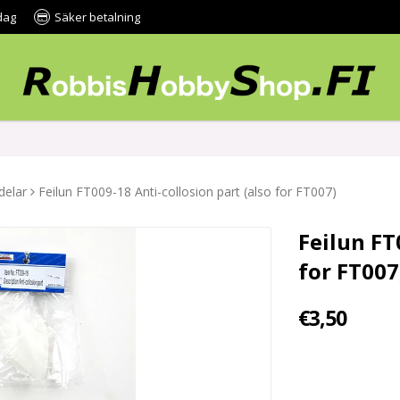
dag
Säker betalning
delar
Feilun FT009-18 Anti-collosion part (also for FT007)
Feilun FT
for FT007
€3,50