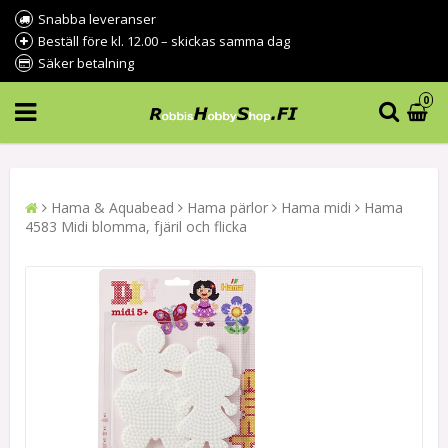
Snabba leveranser
Beställ före kl. 12.00 – skickas samma dag
Säker betalning
0
Hama & Aquabead
Hama pärlor
Hama midi
Hama
4583 Midi blomma, fjäril och flicka