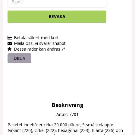
BEVAKA
Betala säkert med kort
Maila oss, vi svarar snabbt!
Dessa rader kan ändras \*
DELA
Beskrivning
Art.nr: 7701
Paketet innehåller cirka 20 000 pärlor, 5 små limlappar: 
fyrkant (220), cirkel (222), hexagonal (223), hjärta (236) och 