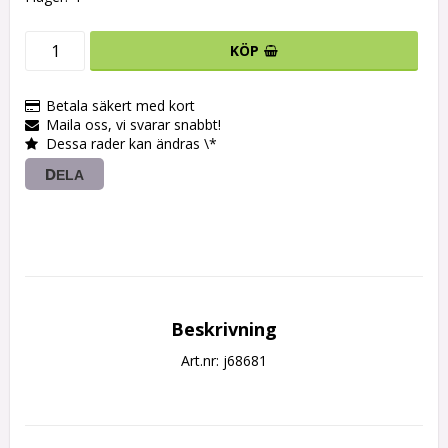
KÖP
Betala säkert med kort
Maila oss, vi svarar snabbt!
Dessa rader kan ändras \*
DELA
Beskrivning
Art.nr: j68681