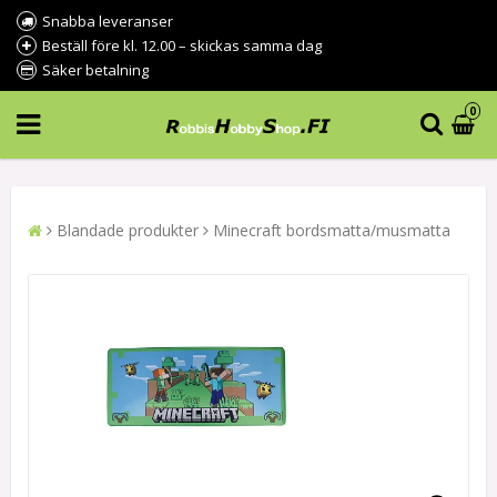
Snabba leveranser
Beställ före kl. 12.00 – skickas samma dag
Säker betalning
0
Blandade produkter
Minecraft bordsmatta/musmatta