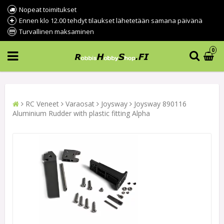
Nopeat toimitukset
Ennen klo 12.00 tehdyt tilaukset lähetetään samana päivänä
Turvallinen maksaminen
0
RC Veneet
Varaosat
Joysway
Joysway 890116
Aluminium Rudder with plastic fitting Alpha