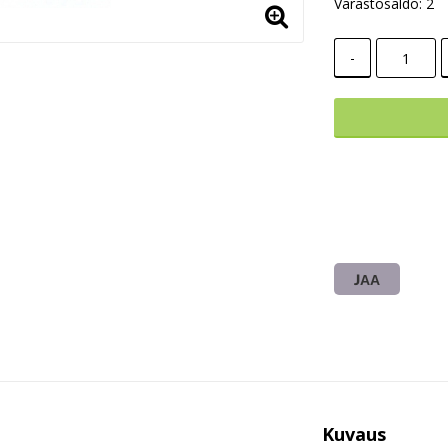
Varastosaldo: 2
-
JAA
Kuvaus