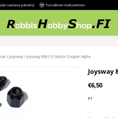
tetään samana päivänä
Turvallinen maksaminen
sat
Joysway
Joysway 890110 Motor Coupler Alpha
Joysway 
€6,50
P1