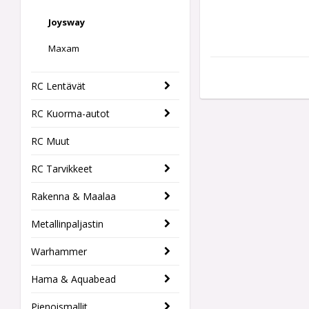
Joysway
Maxam
RC Lentävät
RC Kuorma-autot
RC Muut
RC Tarvikkeet
Rakenna & Maalaa
Metallinpaljastin
Warhammer
Hama & Aquabead
Pienoismallit