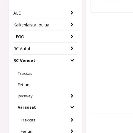
ALE
Kaikenlaista Joulua
LEGO
RC Autot
RC Veneet
Traxxas
Fei lun
Joysway
Varaosat
Traxxas
Fei lun