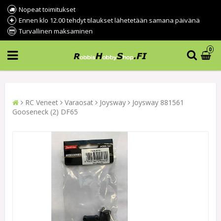
Nopeat toimitukset
Ennen klo 12.00 tehdyt tilaukset lähetetään samana päivänä
Turvallinen maksaminen
0
RC Veneet
Varaosat
Joysway
Joysway 881561
Gooseneck (2) DF65