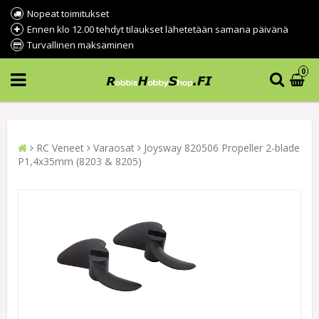
Nopeat toimitukset
Ennen klo 12.00 tehdyt tilaukset lähetetään samana päivänä
Turvallinen maksaminen
0
RC Veneet
Varaosat
Joysway 820506 Propeller 2-blade
P1,4x35mm (8203 & 8205)