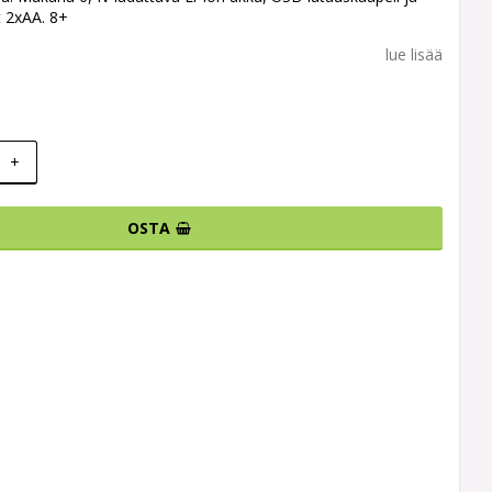
t 2xAA. 8+
lue lisää
+
OSTA