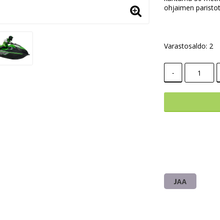
ohjaimen paristo
Varastosaldo: 2
-
JAA