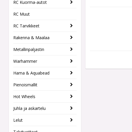
RC Kuorma-autot
RC Muut
RC Tarvikkeet
Rakenna & Maalaa
Metallinpaljastin
Warhammer
Hama & Aquabead
Pienoismallit
Hot Wheels
Juhla ja askartelu
Lelut
Talvituotteet