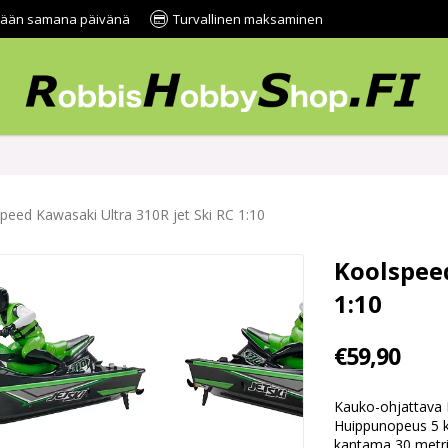
tetään samana päivänä
Turvallinen maksaminen
peed Kawasaki Ultra 310R jet Ski RC 1:10
Koolspeed
1:10
€59,90
Kauko-ohjattava K
Huippunopeus 5 k
kantama 30 metriä