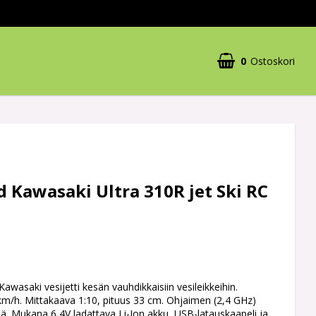
0
Ostoskori
 Kawasaki Ultra 310R jet Ski RC
awasaki vesijetti kesän vauhdikkaisiin vesileikkeihin.
m/h. Mittakaava 1:10, pituus 33 cm. Ohjaimen (2,4 GHz)
. Mukana 6,4V ladattava Li-Ion akku, USB-latauskaapeli ja