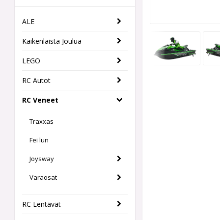
ALE
Kaikenlaista Joulua
LEGO
RC Autot
RC Veneet
Traxxas
Fei lun
Joysway
Varaosat
RC Lentävät