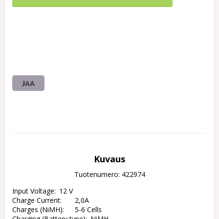
JAA
Kuvaus
Tuotenumero: 422974
Input Voltage:	12 V

Charge Current:	2,0A

Charges (NiMH):	5-6 Cells

Charging (Battery type):	NiMH