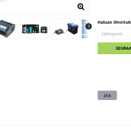
Haluan ilmoitu
SEURA
JAA