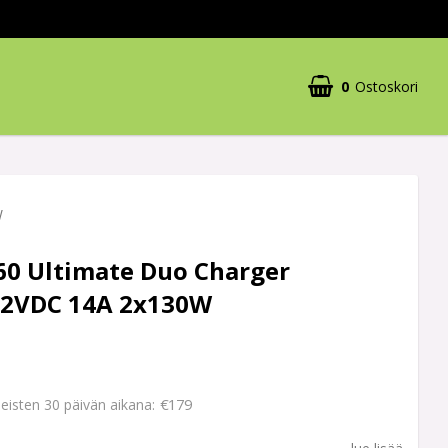
0
Ostoskori
W
60 Ultimate Duo Charger
2VDC 14A 2x130W
€179
imeisten 30 päivän aikana