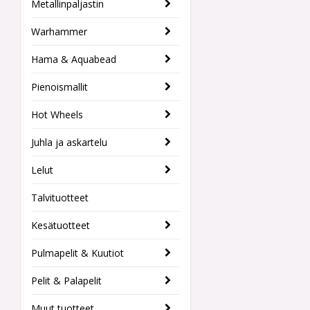
Metallinpaljastin
Warhammer
Hama & Aquabead
Pienoismallit
Hot Wheels
Juhla ja askartelu
Lelut
Talvituotteet
Kesätuotteet
Pulmapelit & Kuutiot
Pelit & Palapelit
Muut tuotteet