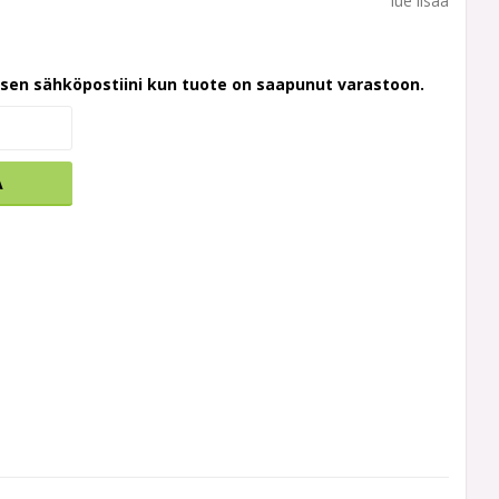
lue lisää
ksen sähköpostiini kun tuote on saapunut varastoon.
A