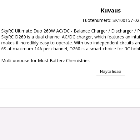
Kuvaus
Tuotenumero: SK100157-02
SkyRC Ultimate Duo 260W AC/DC - Balance Charger / Discharger / P
SkyRC D260 is a dual channel AC/DC charger, which features an intuiti
makes it incredibly easy to operate. With two independent circuits and
6S at maximum 14A per channel, D260 is a smart choice for RC hobby
Multi-purpose for Most Battery Chemistries

The juice box comes with the charging algorithm for the most common
Näytä lisää
LiHV, LiFe, NiMH, NiCD, and Pb (lead acid).

Dual Output

D260 allows you to charge two different battery packs simultaneous
Maximum charge current can be 14 amperes.

Intuitive Operation

The five-button panel and the brightly backlit LCD screen making the
D260 inherits from other chargers by SkyRC; many users will find it ve
Even if D260 is your first programmable charger, you’ll find it easy to 
parameters, use up/down keys to adjust values, then click a key to en