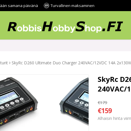
tetään samana päivänä
Turvallinen maksaminen
turit
SkyRc D260 Ultimate Duo Charger 240VAC/12VDC 14A 2x130
SkyRc D2
240VAC/1
€179
€159
Alhaisin hinta vi