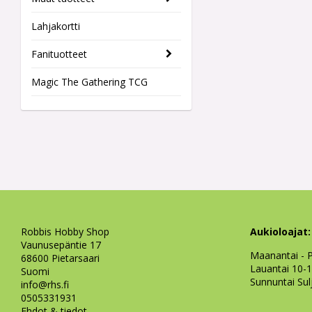
Lahjakortti
Fanituotteet
Magic The Gathering TCG
Robbis Hobby Shop
Aukioloajat:
Vaunusepäntie 17
Maanantai - P
68600 Pietarsaari
Lauantai 10-
Suomi
Sunnuntai Sul
info@rhs.fi
0505331931
Ehdot & tiedot