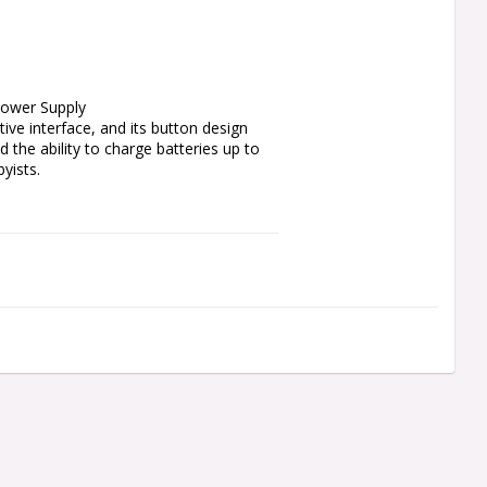
ower Supply

ve interface, and its button design 
 the ability to charge batteries up to 
ists.

 battery chemistries: LiPo, Li-Ion, 
ly with 130W rated power per channel. 
 charging a breeze even for beginners. 
ry familiar and easy to get started. 
learn. Users just scroll through 
ter.
