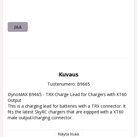
JAA
Kuvaus
Tuotenumero: B9665
DynoMAX B9665 - TRX Charge Lead for Chargers with XT60 
Output

This is a charging lead for batteries with a TRX connector. It 
fits the latest SkyRC chargers that are eqipped with a XT60 
male output/charging connector.

Specs:

Näytä lisää
Battery Connector: TRX
