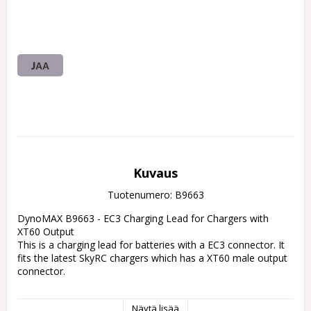
JAA
Kuvaus
Tuotenumero: B9663
DynoMAX B9663 - EC3 Charging Lead for Chargers with 
XT60 Output

This is a charging lead for batteries with a EC3 connector. It 
fits the latest SkyRC chargers which has a XT60 male output 
connector.

Specs:

Näytä lisää
Battery Connector: EC3
